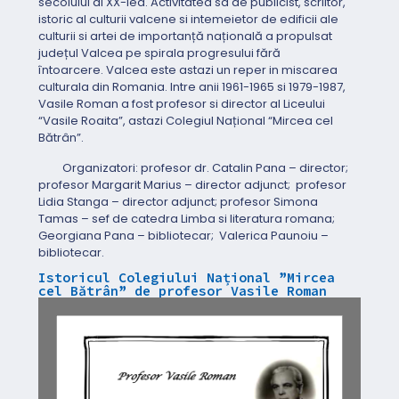
secolului al XX-lea. Activitatea sa de publicist, scriitor,
istoric al culturii valcene si intemeietor de edificii ale
culturii si artei de importanță națională a propulsat
județul Valcea pe spirala progresului fără
întoarcere.
Valcea este astazi un reper in miscarea
culturala din Romania.
Intre anii 1961-1965 si 1979-1987,
Vasile Roman a fost profesor si director al Liceului
“Vasile Roaita”, astazi Colegiul Național “Mircea cel
Bătrân”.
Organizatori: profesor dr. Catalin Pana – director;
profesor Margarit Marius – director adjunct; profesor
Lidia Stanga – director adjunct; profesor Simona
Tamas – sef de catedra Limba si literatura romana;
Georgiana Pana – bibliotecar; Valerica Paunoiu –
bibliotecar.
Istoricul Colegiului Național ”Mircea
cel Bătrân” de profesor Vasile Roman