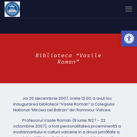
Open
Biblioteca “Vasile
Roman”
Joi 20 decembrie 2007, orele 12:00, a avut loc
inaugurarea bibliotecii “Vasile Roman” a Colegiului
National “Mircea cel Batran” din Ramnicu-Valcea.
Profesorul Vasile Roman (8 iunie 1927 – 22
octombrie 2007), a fost personalitatea proeminentă a
invatamantului si culturii valcene in a doua jumătate a