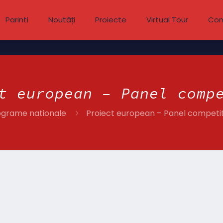
Parinti
Noutăți
Proiecte
Virtual Tour
Con
t european – Panel comp
ograme nationale
Proiect european – Panel competi