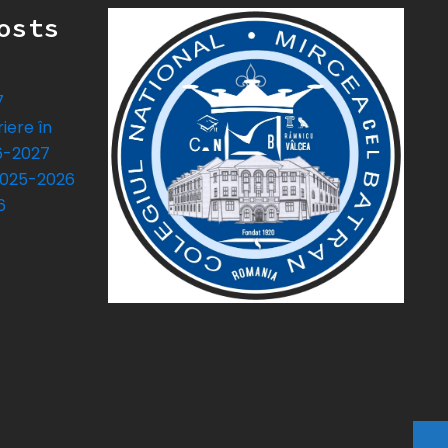
osts
7
iere în
26-2027
2025-2026
6